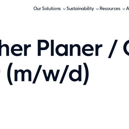
Our Solutions
Sustainability
Resources
A
her Planer /
r (m/w/d)