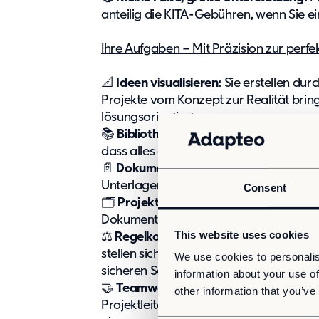
anteilig die KITA-Gebühren, wenn Sie 
Ihre Aufgaben – Mit Präzision zur perf
📐
Ideen visualisieren:
Sie erstellen du
Projekte vom Konzept zur Realität brin
lösungsorientiert
📚
Bibliotheken im Griff
: Sie pflegen u
dass alles auf dem neuesten Stand blei
📄
Dokumentation mit Weitblick
: Sie e
Unterlagen, die unsere Projekte sicher
Consent
🗂️
Projektbezogen & punktgenau
: Si
Dokumentationen rund um unsere laufe
This website uses cookies
⚖️
Regelkonform & gewissenhaft
: Sie 
stellen sicher, dass wir in Sachen Stati
We use cookies to personalis
sicheren Seite sind
information about your use of
🤝
Teamwork mit der Projektleitung
: S
other information that you’ve
Projektleitern und bringen Ihr technis