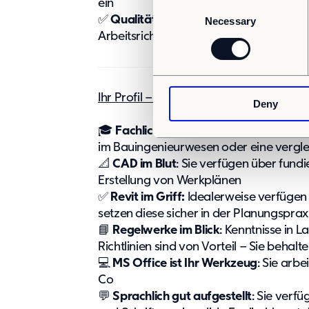
ein
C
✅
Qualität ist Ihr Standard
: Sie halten
Necessary
o
Arbeitsrichtlinien nach ISO DIN 9001 & 1
n
s
e
n
Ihr Profil – Damit begeistern Sie uns
Deny
t
S
🎓
Fachlich top aufgestellt
: Sie bringe
e
im Bauingenieurwesen oder eine verglei
l
📐
CAD im Blut
: Sie verfügen über fund
e
Erstellung von Werkplänen
c
✅
Revit im Griff:
Idealerweise verfügen S
t
setzen diese sicher in der Planungspraxi
i
📘
Regelwerke im Blick
: Kenntnisse in
o
Richtlinien sind von Vorteil – Sie beha
n
💻
MS Office ist Ihr Werkzeug
: Sie arbe
Co
💬
Sprachlich gut aufgestellt
: Sie verf