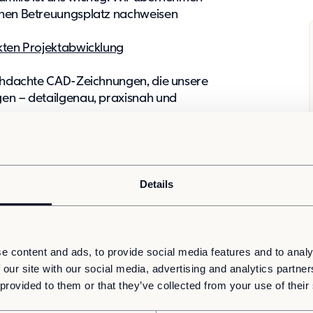
einen Betreuungsplatz nachweisen
ekten Projektabwicklung
rchdachte CAD-Zeichnungen, die unsere
gen – detailgenau, praxisnah und
nsere CAD-Bibliotheken und sorgen dafür,
bt
rstellen technische und baurechtliche
 durch die Auftragsabwicklung führen
Details
e kümmern sich um alle technischen
nden Projekte
beschaffen alle relevanten Vorschriften und
k, Brandschutz, EnEV & Co. immer auf der
e content and ads, to provide social media features and to analy
 our site with our social media, advertising and analytics partn
ie arbeiten Hand in Hand mit unseren
 provided to them or that they’ve collected from your use of their
ches Know-how in die Auftragsabwicklung