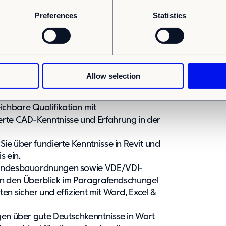
 unsere Qualitäts-, Umwelt- und
Preferences
Statistics
4001 verlässlich ein
Allow selection
n eine technische Ausbildung, ein Studium
chbare Qualifikation mit
ierte CAD-Kenntnisse und Erfahrung in der
ie über fundierte Kenntnisse in Revit und
s ein.
 Landesbauordnungen sowie VDE/VDI-
lten den Überblick im Paragrafendschungel
iten sicher und effizient mit Word, Excel &
ügen über gute Deutschkenntnisse in Wort