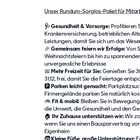
Unser Rundum-Sorglos-Paket für Mitar
🩺 Gesundheit & Vorsorge:
Profitieren 
Krankenversicherung, betrieblichen A
Leistungen, damit Sie sich um das Wese
🎉
Gemeinsam feiern wir Erfolge:
Von S
Weihnachtsfeiern bis hin zu spannenden
unvergessliche Erlebnisse
📅
Mehr Freizeit für Sie:
Genießen Sie 30
31.12. frei, damit Sie die Feiertage ent
🅿️
Parken leicht gemacht:
Parkplatzsuc
Firmengelände parken Sie natürlich kos
🚲
Fit & mobil:
Bleiben Sie in Bewegung
die Umwelt, die Gesundheit und den Ge
🏠
Ihr Zuhause unterstützen wir:
Wir za
wenn Sie uns einen Bausparvertrag vor
Eigenheim
🧒 Kleine Füße, große Unterstützung:
F