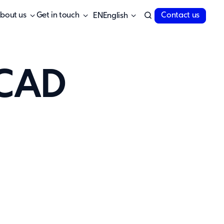
bout us
Get in touch
Contact us
English
 CAD