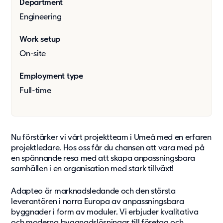
Department
Press & media
Engineering
About us
Work setup
On-site
What we're about
Our management team
Employment type
Our strategy
Full-time
Our history
Get in touch
Nu förstärker vi vårt projektteam i Umeå med en erfaren
Contact
projektledare. Hos oss får du chansen att vara med på
Career
en spännande resa med att skapa anpassningsbara
samhällen i en organisation med stark tillväxt!
Adapteo är marknadsledande och den största
leverantören i norra Europa av anpassningsbara
byggnader i form av moduler. Vi erbjuder kvalitativa
och moderna byggnadslösningar till företag och