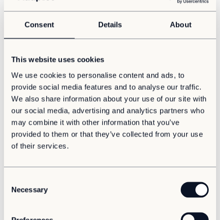
du har:
Byggteknisk utbildning eller motsvarande
Consent
Details
About
Ca 5 års erfarenhet av byggledning (mindre
erfarenhet också ok)
BAS P/U
This website uses cookies
Kommunicerar flytande på svenska och engelska i
tal och skrift
We use cookies to personalise content and ads, to
Minst B körkort
provide social media features and to analyse our traffic.
We also share information about your use of our site with
Som person är du nyfiken och lyhörd vilket bidrar till
our social media, advertising and analytics partners who
dina goda kommunikativa egenskaper och förmågan
may combine it with other information that you’ve
att engagera och leda samarbeten. Hos oss passar du
provided to them or that they’ve collected from your use
bäst som är prestigelös och delar med dig av dina
of their services.
erfarenheter och kunskaper. Du arbetar lika bra ensam
som i grupp och det faller sig naturligt för dig att arbeta
organiserat och strukturerat.
C
Necessary
Vi erbjuder
o
n
En utvecklande roll i ett framtidsinriktat företag. På
s
Preferences